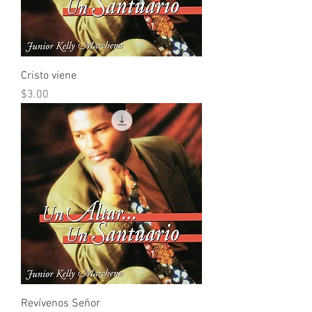
Cristo viene
Precio
$3.00
Revívenos Señor