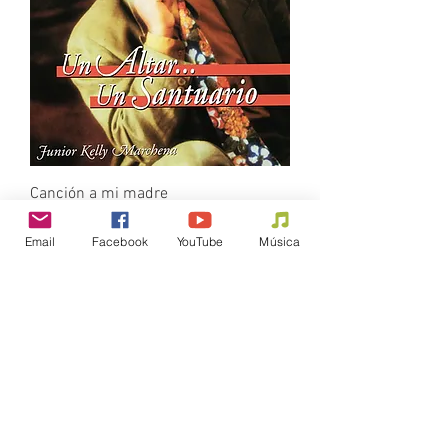
Canción a mi madre
Precio
$3.00
Email
Facebook
YouTube
Música