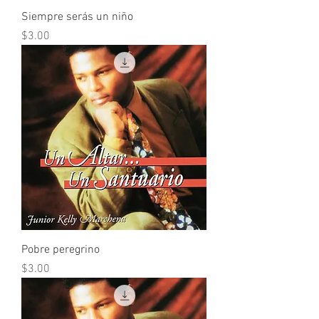
Siempre serás un niño
Precio
$3.00
Pobre peregrino
Precio
$3.00