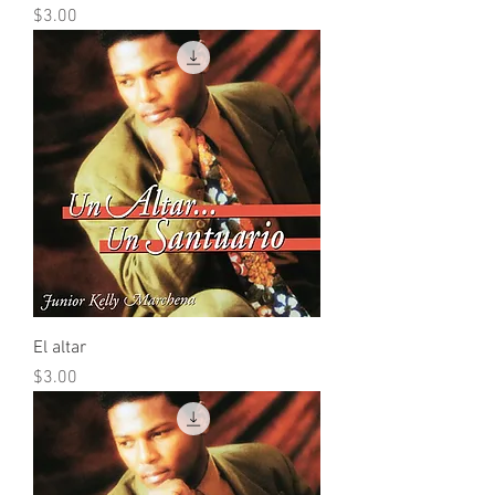
Precio
$3.00
El altar
Precio
$3.00