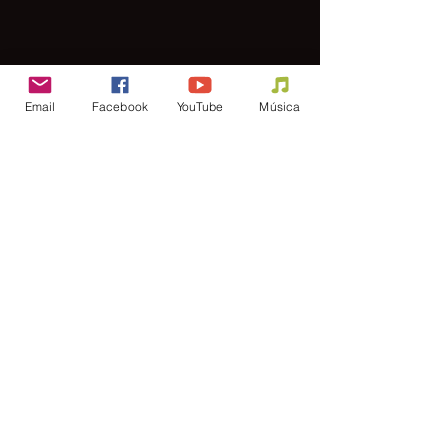
Email
Facebook
YouTube
Música
Para invitaciones y contrataciones,
llene el formulario a continuación...
FORMULARIO
Si quieres hacer alguna donación al
Ministerio
Junior Kelly Marchena, haga clic en el
botón...