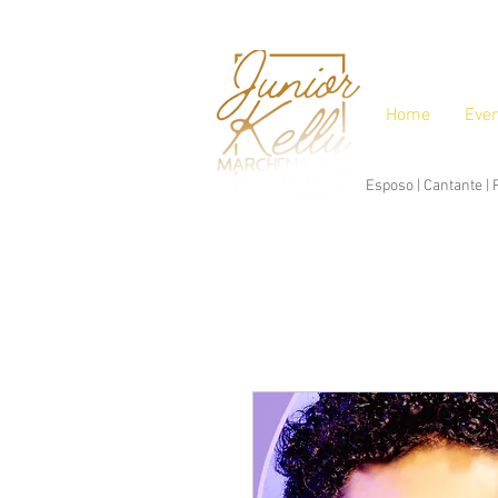
Home
Eve
Esposo | Cantante |