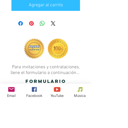
Agregar al carrito
Para invitaciones y contrataciones,
llene el formulario a continuación...
FORMULARIO
Email
Facebook
YouTube
Música
Si quieres hacer alguna donación al
Ministerio
Junior Kelly Marchena, haga clic en el
botón...
Blog