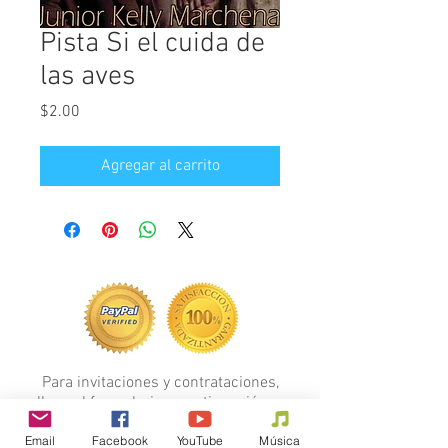
Pista Si el cuida de
las aves
Precio
$2.00
Agregar al carrito
Para invitaciones y contrataciones,
llene el formulario a continuación...
FORMULARIO
Email
Facebook
YouTube
Música