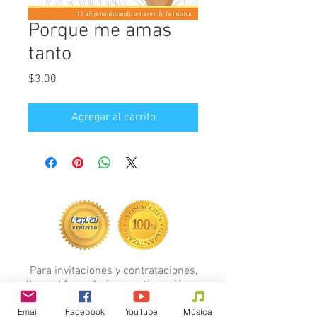
Porque me amas
tanto
Precio
$3.00
Agregar al carrito
Para invitaciones y contrataciones,
llene el formulario a continuación...
FORMULARIO
Email
Facebook
YouTube
Música