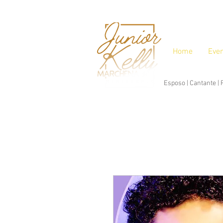
Home
Eve
Esposo | Cantante |