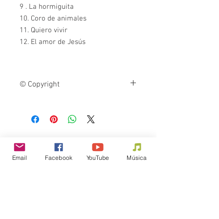
9 . La hormiguita
10. Coro de animales
11. Quiero vivir
12. El amor de Jesús
© Copyright
La reproducción o distribución de esta
obra protegida por derecho de autor es
ilegal y penada por la ley.
Email
Facebook
YouTube
Música
Para invitaciones y contrataciones,
llene el formulario a continuación...
FORMULARIO