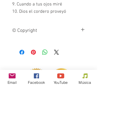
9. Cuando a tus ojos miré
10. Dios el cordero proveyó
© Copyright
La reproducción o distribución de esta
obra protegida por derecho de autor es
ilegal y penada por la ley.
Email
Facebook
YouTube
Música
Para invitaciones y contrataciones,
llene el formulario a continuación...
FORMULARIO
Si quieres hacer alguna donación al
Ministerio