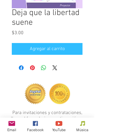
Deja que la libertad
suene
Precio
$3.00
Agregar al carrito
Para invitaciones y contrataciones,
llene el formulario a continuación...
FORMULARIO
Email
Facebook
YouTube
Música