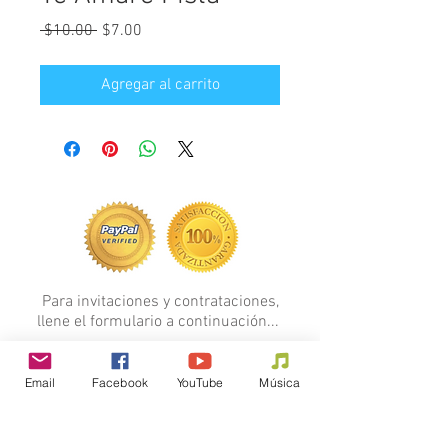
Precio
Precio
 $10.00 
$7.00
de
oferta
Agregar al carrito
Para invitaciones y contrataciones,
llene el formulario a continuación...
FORMULARIO
Email
Facebook
YouTube
Música
Si quieres hacer alguna donación al
Ministerio
Junior Kelly Marchena, haga clic en el