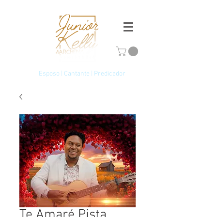
Esposo | Cantante | Predicador
Te Amaré Pista