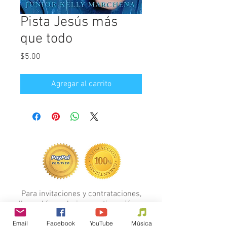
Pista Jesús más
que todo
Precio
$5.00
Agregar al carrito
Para invitaciones y contrataciones,
llene el formulario a continuación...
FORMULARIO
Email
Facebook
YouTube
Música