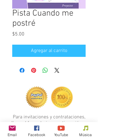
Pista Cuando me
postré
Precio
$5.00
Agregar al carrito
Para invitaciones y contrataciones,
llene el formulario a continuación...
FORMULARIO
Email
Facebook
YouTube
Música