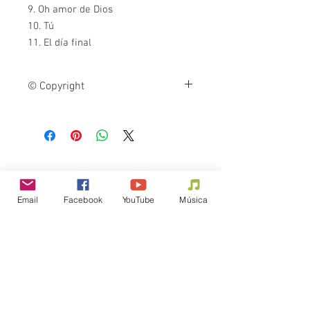
9. Oh amor de Dios
10. Tú
11. El día final
© Copyright
La reproducción o distribución de esta
obra protegida por derecho de autor es
ilegal y penada por la ley.
Email
Facebook
YouTube
Música
Para invitaciones y contrataciones,
llene el formulario a continuación...
FORMULARIO