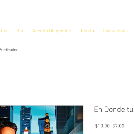
ntos
Bio
Agenda Disponible
Tienda
Invitaciones
 Predicador
En Donde tu
Precio
Prec
 $10.00 
$7.00
de