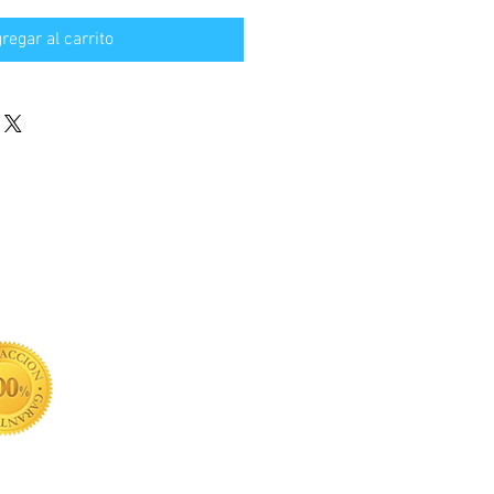
ta
regar al carrito