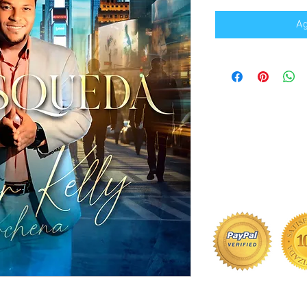
ofer
Ag